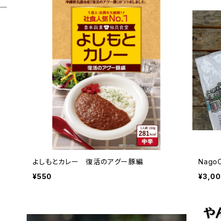
よしもとカレー 復活のアグー豚編
NagoC
¥550
¥3,0