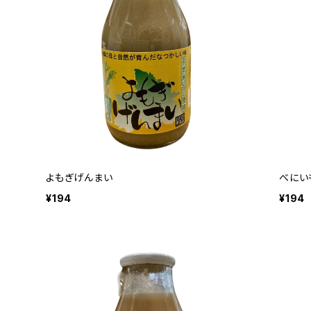
よもぎげんまい
べにい
¥194
¥194