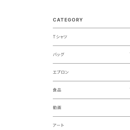
CATEGORY
Tシャツ
バッグ
トートバッグ
エプロン
食品
飲料
動画
調味料
アート