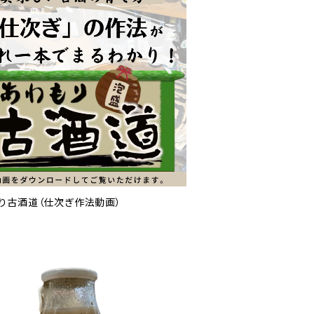
り古酒道（仕次ぎ作法動画）