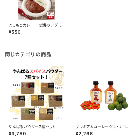
よしもとカレー 復活のアグー
豚編
¥550
同じカテゴリの商品
やんばるパウダー7種セット
プレミアムコーレーグス・ナゴマ
サー&ナゴミヤラビ
¥3,780
¥2,268