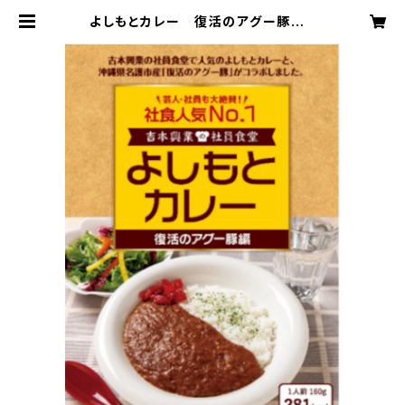
よしもとカレー 復活のアグー豚編 |
やんばるナゴラブSHOP