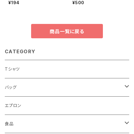
オ〜カンパイ沖縄〜
¥194
¥500
商品一覧に戻る
CATEGORY
Tシャツ
バッグ
トートバッグ
エプロン
食品