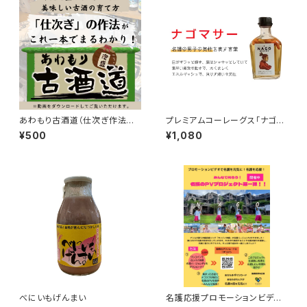
あわもり古酒道（仕次ぎ作法動
プレミアムコーレーグス「ナゴマ
画）
サー」単品
¥500
¥1,080
べにいもげんまい
名護応援プロモーションビデ