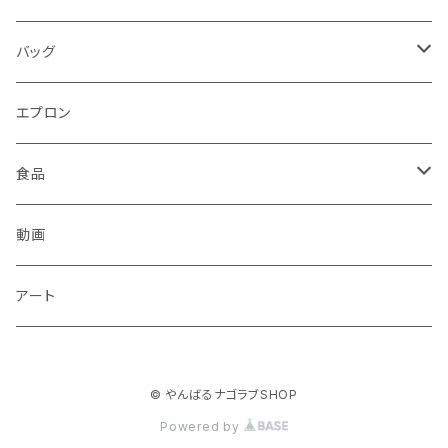
バッグ
トートバッグ
エプロン
食品
飲料
動画
調味料
アート
菓子
© やんばるナゴラブSHOP
加工品
Powered by